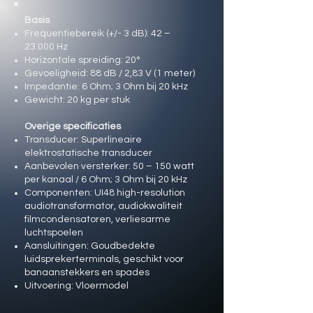
Basis
Frequentiebereik (+/- 3 dB): 42 –
23.000 Hz
Horizontale spreiding: 20°
Gevoeligheid: 88 dB / 2,83 V (1 meter)
Impedantie: 6 Ohm; 3 Ohm bij 20 kHz
Gewicht: 20 kg per stuk
Overige specificaties
Transducer: Superlineaire
elektrostatische transducer
Aanbevolen versterker: 50 – 150 watt
per kanaal / 6 Ohm; 3 Ohm bij 20 kHz
Componenten: UI48 high-resolution
audiotransformator, audiokwaliteit
filmcondensatoren, verliesarme
luchtspoelen
Aansluitingen: Goudbedekte
luidsprekerterminals, geschikt voor
banaanstekkers en spades
Uitvoering: Vloermodel