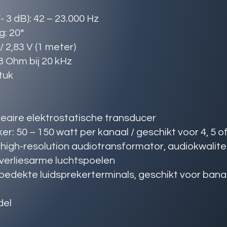
- 3 dB): 42 – 23.000 Hz
g: 20°
/ 2,83 V (1 meter)
3 Ohm bij 20 kHz
tuk
neaire elektrostatische transducer
r: 50 – 150 watt per kanaal / geschikt voor 4, 5 
igh-resolution audiotransformator, audiokwalite
verliesarme luchtspoelen
bedekte luidsprekerterminals, geschikt voor ban
del