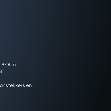
of 8 Ohm
it
aanstekkers en