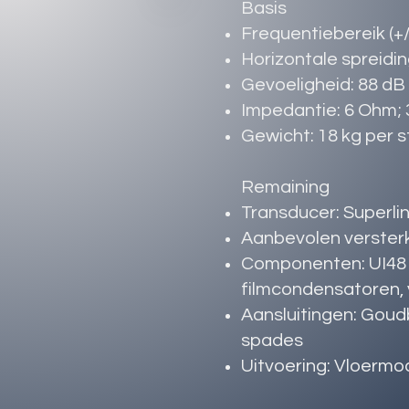
Basis
Frequentiebereik (+/
Horizontale spreidin
Gevoeligheid: 88 dB 
Impedantie: 6 Ohm; 
Gewicht: 18 kg per s
Remaining
Transducer: Superli
Aanbevolen versterke
Componenten: UI48 h
filmcondensatoren, 
Aansluitingen: Goud
spades
Uitvoering: Vloermo