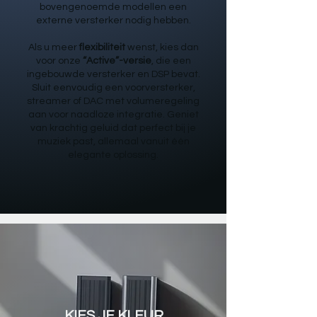
bovengenoemde modellen een
externe versterker nodig hebben.
Als u meer
flexibiliteit
wenst, kies dan
voor onze
“Active”-versie
, die een
ingebouwde versterker en DSP bevat.
Sluit eenvoudig een voorversterker,
streamer of DAC met volumeregeling
aan voor naadloze integratie. Geniet
van krachtig geluid dat perfect bij je
muziek past, allemaal vanuit één
elegante oplossing.
KIES JE KLEUR