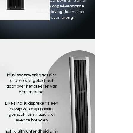
concertzaal bevindt. Geniet
van een
ongeëvenaarde
audiobeleving
die muziek
tot leven brengt!
Mijn levenswerk
gaat niet
alleen over geluid; het
gaat over het creëren van
een ervaring.
Elke Final luidspreker is een
bewijs van
mijn passie
,
gemaakt om muziek tot
leven te brengen.
Echte
uitmuntendheid
zit in