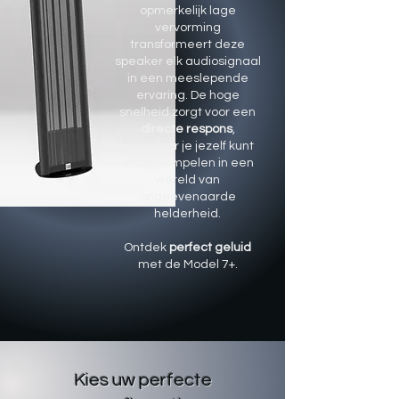
opmerkelijk lage
vervorming
transformeert deze
speaker elk audiosignaal
in een meeslepende
ervaring. De hoge
snelheid zorgt voor een
directe respons
,
waardoor je jezelf kunt
onderdompelen in een
wereld van
ongeëvenaarde
helderheid.
Ontdek
perfect geluid
met de Model 7+.
Kies uw perfecte