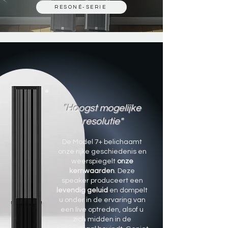
RESONÉ-SERIE
"Hoogst mogelijke
resolutie"
De Model 7+ belichaamt
onze rijke
geschiedenis
en
weerspiegelt
onze
kernwaarden
. Deze
speaker produceert een
levendig geluid
en dompelt
u onder in de ervaring van
een live optreden, alsof u
zich midden in de