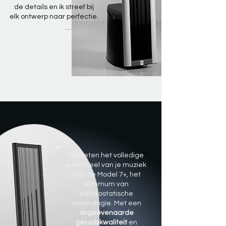
de details en ik streef bij
elk ontwerp naar perfectie.
Ontketen het volledige
potentieel van je muziek
met de Model 7+, het
summum van
elektrostatische
technologie. Met een
ongeëvenaarde
geluidskwaliteit
en