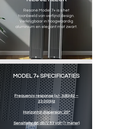
Resoné Model 7+ is s het
toonbeeld van verfijnd design.
Verkrijgbaar in hoogwaardig
aluminium en elegant mat zwart.
MODEL 7+ SPECIFICATIES
Frequency response (+/- 3db):42 –
23.000Hz
Horizontal dispersion: 20°
Sensitivity: 88 dB/2.83 volt (1 meter)