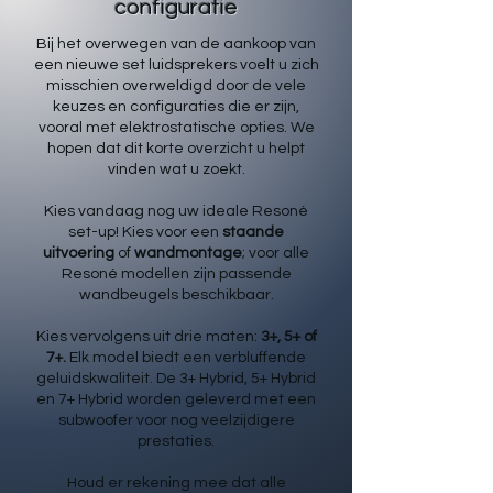
configuratie
Bij het overwegen van de aankoop van
een nieuwe set luidsprekers voelt u zich
misschien overweldigd door de vele
keuzes en configuraties die er zijn,
vooral met elektrostatische opties. We
hopen dat dit korte overzicht u helpt
vinden wat u zoekt.
Kies vandaag nog uw ideale Resoné
set-up! Kies voor een
staande
uitvoering
of
wandmontage
; voor alle
Resoné modellen zijn passende
wandbeugels beschikbaar.
Kies vervolgens uit drie maten:
3+, 5+ of
7+.
Elk model biedt een verbluffende
geluidskwaliteit. De 3+ Hybrid, 5+ Hybrid
en 7+ Hybrid worden geleverd met een
subwoofer voor nog veelzijdigere
prestaties.
Houd er rekening mee dat alle