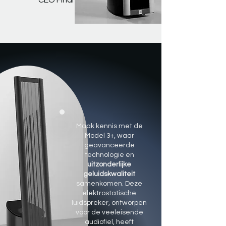
CEO Final
Maak kennis met de
Model 3+, waar
geavanceerde
technologie en
uitzonderlijke
geluidskwaliteit
samenkomen. Deze
elektrostatische
luidspreker, ontworpen
voor de veeleisende
audiofiel, heeft