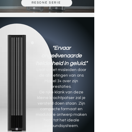
RESONÉ SERIE
"Ervaar
ongeëvenaarde
helderheid in geluid."
Laat u niet misleiden door
de afmetingen van ons
Model 3+ over zijn
prestaties.
De rijke klank van deze
kleine krachtpatser zal je
versteld doen staan. Zijn
compacte formaat en
modulaire ontwerp maken
hem tot het ideale
surroundsysteem.